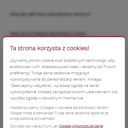
→
Jaka jest definicja wyświetlenia reklamy?
Jakie są wymagane parametry w pliku
→
produktowym Google Shopping?
Ta strona korzysta z cookies!
→
Na czym polega dostosowywanie stawek?
Używamy plików cookie oraz podobnych technologii, aby
analizować ruch, dostosowywać treści i reklamy do Twoich
preferencji. Twoje dane osobowe mogą być
→
Czym jest strona docelowa w kampanii?
wykorzystywane do personalizacji reklam. Klikając
"Zaakceptuj wszystkie", wyrażasz zgodę na takie
wykorzystanie. Możesz zarządzać swoimi ustawieniami lub
wycofać zgodę w dowolnym momencie.
→
Co to są dane klienta?
Współpracujemy z Google w zakresie personalizacji reklam.
Google może przetwarzać Twoje dane osobowe zgodnie ze
swoją polityką prywatności.
→
Czym jest automatyczne tagowanie?
Dowiedz się więcej o tym, jak
Google wykorzystuje dane