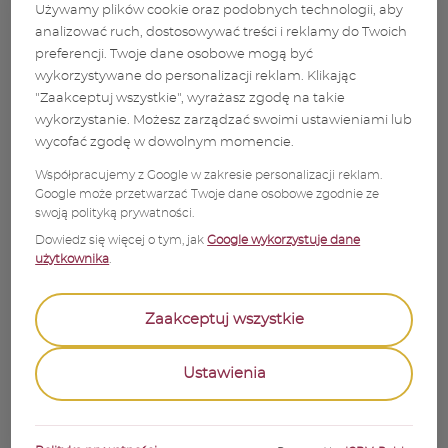
Używamy plików cookie oraz podobnych technologii, aby
AdSense
— narzędzie dla wydawcy, który
analizować ruch, dostosowywać treści i reklamy do Twoich
zarabia, udostępniając miejsce na reklamy.
preferencji. Twoje dane osobowe mogą być
wykorzystywane do personalizacji reklam. Klikając
Reklamy widoczne na blogach i portalach
"Zaakceptuj wszystkie", wyrażasz zgodę na takie
najczęściej pochodzą właśnie z połączenia
wykorzystanie. Możesz zarządzać swoimi ustawieniami lub
Ads i AdSense w sieci reklamowej Google.
wycofać zgodę w dowolnym momencie.
Współpracujemy z Google w zakresie personalizacji reklam.
Google może przetwarzać Twoje dane osobowe zgodnie ze
Wskazówki dla wydawców
swoją polityką prywatności.
Twórz wartościowe, oryginalne treści — to
Dowiedz się więcej o tym, jak
Google wykorzystuje dane
użytkownika
.
one przyciągają ruch, a ruch decyduje o
zarobkach.
Zaakceptuj wszystkie
Nie przesadzaj z liczbą jednostek
reklamowych, by nie pogorszyć
Ustawienia
doświadczenia użytkownika.
Przestrzegaj polityki AdSense — kliknięcia